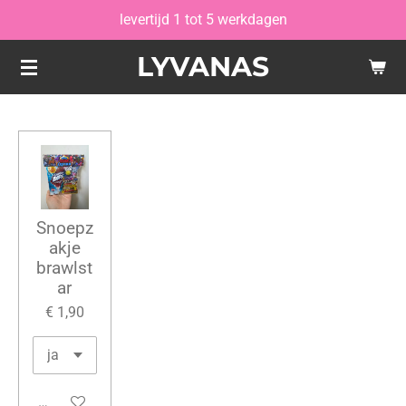
levertijd 1 tot 5 werkdagen
Ga
direct
LYVANAS
naar
de
hoofdinhoud
Snoepz
akje
brawlst
ar
€ 1,90
Bekijk details