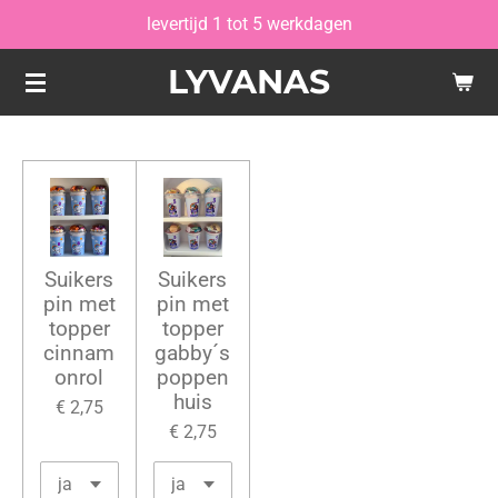
levertijd 1 tot 5 werkdagen
Ga
direct
LYVANAS
naar
de
hoofdinhoud
Suikers
Suikers
pin met
pin met
topper
topper
cinnam
gabby´s
onrol
poppen
huis
€ 2,75
€ 2,75