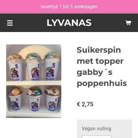
levertijd 1 tot 5 werkdagen
Ga
direct
LYVANAS
naar
de
hoofdinhoud
Suikerspin
met topper
gabby´s
poppenhuis
€ 2,75
Vegan vulling